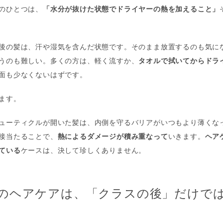
のひとつは、
「水分が抜けた状態でドライヤーの熱を加えること」
後の髪は、汗や湿気を含んだ状態です。そのまま放置するのも気に
うのも難しい。多くの方は、軽く流すか、
タオルで拭いてからドラ
面も少なくないはずです。
ます。
ューティクルが開いた髪は、内側を守るバリアがいつもより薄くな
接当たることで、
熱によるダメージが積み重なって
いきます。
ヘア
ている
ケースは、決して珍しくありません。
のヘアケアは、「クラスの後」だけで