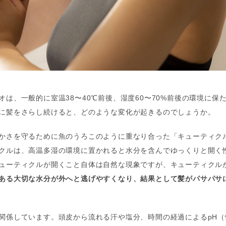
オは、一般的に室温38〜40℃前後、湿度60〜70%前後の環境に保
に髪をさらし続けると、どのような変化が起きるのでしょうか。
かさを守るために魚のうろこのように重なり合った「キューティク
クルは、高温多湿の環境に置かれると水分を含んでゆっくりと開く
ューティクルが開くこと自体は自然な現象ですが、キューティクル
ある大切な水分が外へと逃げやすくなり、結果として髪がパサパサ
関係しています。頭皮から流れる汗や塩分、時間の経過によるpH（