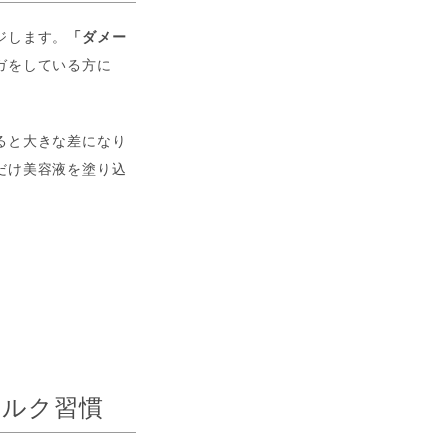
ジします。
「ダメー
ガをしている方に
ると大きな差になり
だけ美容液を塗り込
ミルク習慣