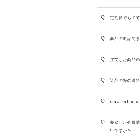
Q
定期便でも出
Q
商品の返品で
Q
注文した商品
Q
返品の際の送
Q
sunal onli
Q
登録した会員
いですか？