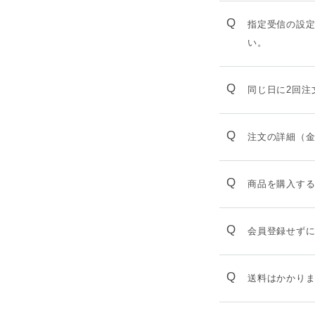
Q
指定受信の設定を
い。
Q
同じ日に2回注
Q
注文の詳細（
Q
商品を購入す
Q
会員登録せず
Q
送料はかかり