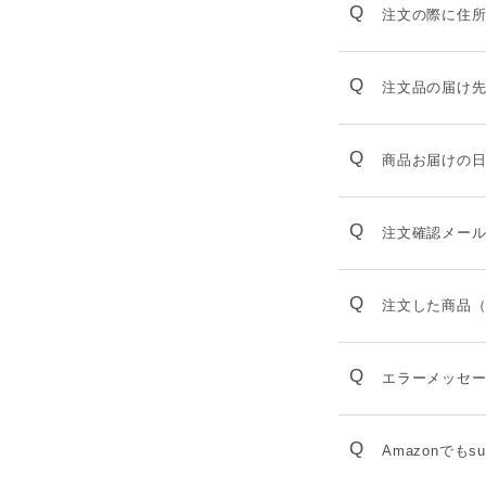
Q
注文の際に住
Q
注文品の届け
Q
商品お届けの
Q
注文確認メー
Q
注文した商品
Q
エラーメッセ
Q
Amazonでもs